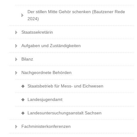
P
o
Der stillen Mitte Gehör schenken (Bautzener Rede
r
2024)
t
a
Staatssekretärin
l
w
Aufgaben und Zuständigkeiten
e
c
Bilanz
h
Nachgeordnete Behörden
s
e
(
Staatsbetrieb für Mess- und Eichwesen
l
i
n
(
Landesjugendamt
n
)
i
e
(
Landesuntersuchungsanstalt Sachsen
n
i
i
e
g
Fachministerkonferenzen
n
i
e
e
g
n