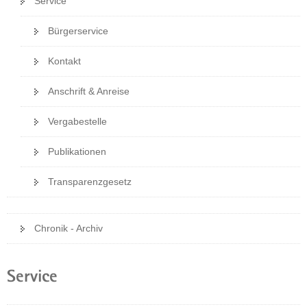
Service
h
e
n
s
l
)
Bürgerservice
e
n
l
)
Kontakt
n
)
Anschrift & Anreise
Vergabestelle
Publikationen
Transparenzgesetz
Chronik - Archiv
Service