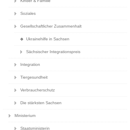
Kinder & Familie
a
v
Soziales
i
Gesellschaftlicher Zusammenhalt
g
a
(
Ukrainehilfe in Sachsen
t
i
i
Sächsischer Integrationspreis
n
o
e
n
Integration
i
g
Tiergesundheit
e
n
Verbraucherschutz
e
s
Die stärksten Sachsen
W
e
Ministerium
b
-
Staatsministerin