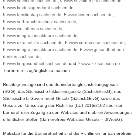
www.suchtinfo.sachsen.de
,
www.sozialbericht.sachsen.de
,
a
www.landesjugendamt.sachsen.de
,
v
www.familientag.sachsen.de
,
www.kinder.sachsen.de
,
i
www.verbraucherschutz.sachsen.de
,
g
www.weltoffenes.sachsen.de
,
a
www.integrationsakteure.sachsen.de
,
t
www.ukrainehilfe.sachsen.de
,
www.coronavirus.sachsen.de
,
i
www.integrationsakteure.sachsen.de
,
www.gesundheit-neu-
o
denken.sachsen.de
,
n
www.tiergesundheit.sachsen.de
und
www.zik.sachsen.de
barrierefrei zugänglich zu machen.
Rechtsgrundlage sind das Behindertengleichstellungsgesetz
(BGG), das Sächsische Inklusionsgesetz (SächsInklusG), das
Sächsische E-Government-Gesetz (SächsEGovG) sowie das
Gesetz zur Umsetzung der Richtlinie (EU) 2016/2102 über den
barrierefreien Zugang zu den Websites und mobilen Anwendungen
öffentlicher Stellen (Barrierefreie-Websites-Gesetz – BfWebG).
Maßstab für die Barrierefreiheit sind die Richtlinien für barrierefreie