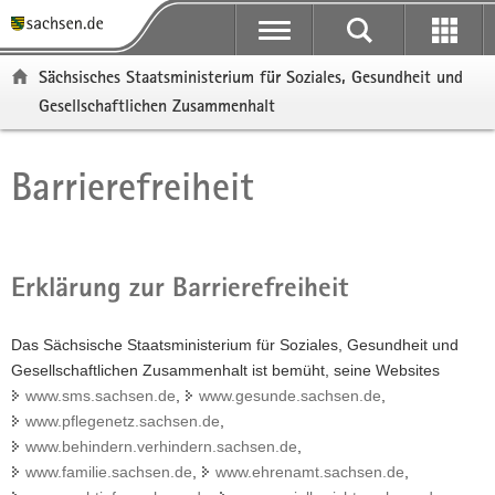
P
P
H
F
o
o
a
o
r
r
u
o
Sächsisches Staatsministerium für Soziales, Gesundheit und
t
t
p
t
Gesellschaftlichen Zusammenhalt
a
a
t
e
l
l
i
r
ü
n
n
-
Barrierefreiheit
Hauptinhalt
b
a
h
B
e
v
a
e
r
i
l
r
g
g
t
e
Erklärung zur Barrierefreiheit
r
a
i
e
t
c
i
i
h
Das Sächsische Staatsministerium für Soziales, Gesundheit und
f
o
Gesellschaftlichen Zusammenhalt ist bemüht, seine Websites
e
n
www.sms.sachsen.de
,
www.gesunde.sachsen.de
,
n
www.pflegenetz.sachsen.de
,
d
www.behindern.verhindern.sachsen.de
,
e
www.familie.sachsen.de
,
www.ehrenamt.sachsen.de
,
N