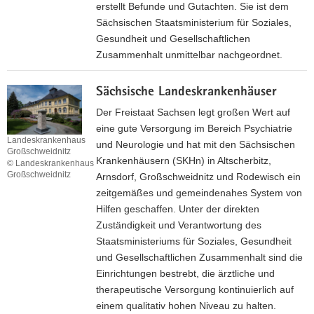
erstellt Befunde und Gutachten. Sie ist dem
s
Sächsischen Staatsministerium für Soziales,
L
Gesundheit und Gesellschaftlichen
a
Zusammenhalt unmittelbar nachgeordnet.
n
I
d
Sächsische Landeskrankenhäuser
n
e
t
s
Der Freistaat Sachsen legt großen Wert auf
e
j
eine gute Versorgung im Bereich Psychiatrie
Landeskrankenhaus
r
u
und Neurologie und hat mit den Sächsischen
Großschweidnitz
n
g
Krankenhäusern (SKHn) in Altscherbitz,
© Landeskrankenhaus
e
e
Großschweidnitz
Arnsdorf, Großschweidnitz und Rodewisch ein
Landeskrankenhaus
t
n
zeitgemäßes und gemeindenahes System von
Großschweidnitz
s
d
Hilfen geschaffen. Unter der direkten
e
a
Zuständigkeit und Verantwortung des
i
m
Staatsministeriums für Soziales, Gesundheit
t
t
und Gesellschaftlichen Zusammenhalt sind die
e
e
Einrichtungen bestrebt, die ärztliche und
d
s
therapeutische Versorgung kontinuierlich auf
e
S
einem qualitativ hohen Niveau zu halten.