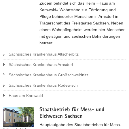
r
a
Zudem befindet sich das Heim »Haus am
L
c
Karswald« Wohnstätte zur Förderung und
a
h
Pflege behinderter Menschen in Arnsdorf in
n
s
Trägerschaft des Freistaates Sachsen. Neben
d
e
einem Wohnpflegeheim werden hier Menschen
e
n
mit geistigen und seelischen Behinderungen
s
betreut.
u
Sächsisches Krankenhaus Altscherbitz
n
t
Sächsisches Krankenhaus Arnsdorf
e
r
Sächsisches Krankenhaus Großschweidnitz
s
Sächsisches Krankenhaus Rodewisch
u
c
Haus am Karswald
h
u
Staatsbetrieb für Mess- und
n
Eichwesen Sachsen
g
Hauptaufgabe des Staatsbetriebes für Mess-
s