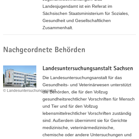
Landesjugendamt ist ein Referat im
a
Sächsischen Staatsministerium für Soziales,
v
Gesundheit und Gesellschaftlichen
i
Zusammenhalt.
g
a
I
t
n
Nachgeordnete Behörden
i
t
o
e
n
r
Landesuntersuchungsanstalt Sachsen
n
Die Landesuntersuchungsanstalt für das
e
Gesundheits- und Veterinärwesen unterstützt
t
© Landesuntersuchungsanstalt
die Behörden, die für den Vollzug
s
gesundheitsrechtlicher Vorschriften für Mensch
e
und Tier und für den Vollzug
i
lebensmittelrechtlicher Vorschriften zuständig
t
sind. Außerdem übernimmt sie für Gerichte
e
medizinische, veterinärmedizinische,
d
chemische oder andere Untersuchungen und
e