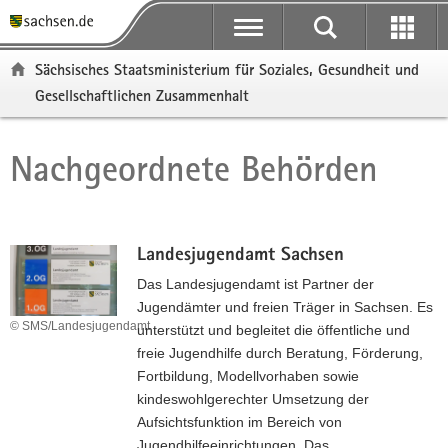
P
P
H
F
o
o
a
o
r
r
u
o
Sächsisches Staatsministerium für Soziales, Gesundheit und
t
t
p
t
Gesellschaftlichen Zusammenhalt
a
a
t
e
l
l
i
r
ü
n
n
-
Nachgeordnete Behörden
Hauptinhalt
b
a
h
B
e
v
a
e
r
i
l
r
g
g
t
e
Landesjugendamt Sachsen
r
a
i
Das Landesjugendamt ist Partner der
e
t
c
Jugendämter und freien Träger in Sachsen. Es
i
i
h
© SMS/Landesjugendamt
unterstützt und begleitet die öffentliche und
f
o
freie Jugendhilfe durch Beratung, Förderung,
e
n
Fortbildung, Modellvorhaben sowie
n
kindeswohlgerechter Umsetzung der
d
Aufsichtsfunktion im Bereich von
e
Jugendhilfeeinrichtungen. Das
N