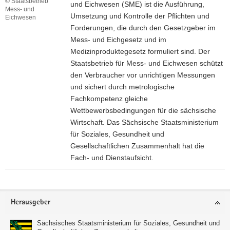
© Staatsbetrieb
und Eichwesen (SME) ist die Ausführung,
a
Mess- und
Umsetzung und Kontrolle der Pflichten und
Eichwesen
n
Forderungen, die durch den Gesetzgeber im
s
Mess- und Eichgesetz und im
t
Medizinproduktegesetz formuliert sind. Der
a
Staatsbetrieb für Mess- und Eichwesen schützt
l
den Verbraucher vor unrichtigen Messungen
t
und sichert durch metrologische
S
Fachkompetenz gleiche
a
Wettbewerbsbedingungen für die sächsische
c
Wirtschaft. Das Sächsische Staatsministerium
h
für Soziales, Gesundheit und
s
Gesellschaftlichen Zusammenhalt hat die
e
Fach- und Dienstaufsicht.
n
I
n
Footer-
t
Herausgeber
Bereich
e
r
Sächsisches Staatsministerium für Soziales, Gesundheit und