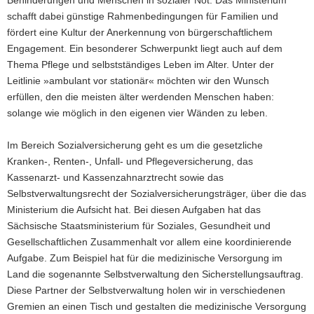
Behinderungen und Menschen in sozialer Not. Das Ministerium
a
schafft dabei günstige Rahmenbedingungen für Familien und
v
fördert eine Kultur der Anerkennung von bürgerschaftlichem
i
Engagement. Ein besonderer Schwerpunkt liegt auch auf dem
g
Thema Pflege und selbstständiges Leben im Alter. Unter der
a
Leitlinie »ambulant vor stationär« möchten wir den Wunsch
t
erfüllen, den die meisten älter werdenden Menschen haben:
i
solange wie möglich in den eigenen vier Wänden zu leben.
o
n
Im Bereich Sozialversicherung geht es um die gesetzliche
Kranken-, Renten-, Unfall- und Pflegeversicherung, das
Kassenarzt- und Kassenzahnarztrecht sowie das
Selbstverwaltungsrecht der Sozialversicherungsträger, über die das
Ministerium die Aufsicht hat. Bei diesen Aufgaben hat das
Sächsische Staatsministerium für Soziales, Gesundheit und
Gesellschaftlichen Zusammenhalt vor allem eine koordinierende
Aufgabe. Zum Beispiel hat für die medizinische Versorgung im
Land die sogenannte Selbstverwaltung den Sicherstellungsauftrag.
Diese Partner der Selbstverwaltung holen wir in verschiedenen
Gremien an einen Tisch und gestalten die medizinische Versorgung