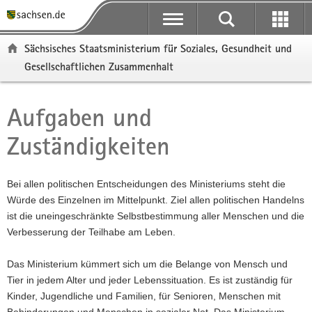
P
P
H
F
o
o
a
o
r
r
u
o
Sächsisches Staatsministerium für Soziales, Gesundheit und
t
t
p
t
Gesellschaftlichen Zusammenhalt
a
a
t
e
l
l
i
r
ü
n
n
-
Aufgaben und
Hauptinhalt
b
a
h
B
e
v
a
e
Zuständigkeiten
r
i
l
r
g
g
t
e
r
a
i
Bei allen politischen Entscheidungen des Ministeriums steht die
e
t
c
Würde des Einzelnen im Mittelpunkt. Ziel allen politischen Handelns
i
i
h
ist die uneingeschränkte Selbstbestimmung aller Menschen und die
f
o
Verbesserung der Teilhabe am Leben.
e
n
n
Das Ministerium kümmert sich um die Belange von Mensch und
d
Tier in jedem Alter und jeder Lebenssituation. Es ist zuständig für
e
Kinder, Jugendliche und Familien, für Senioren, Menschen mit
N