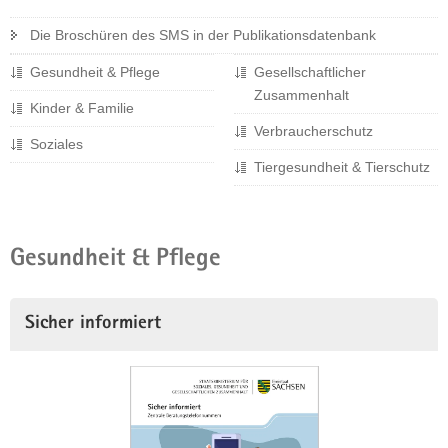
a
Die Broschüren des SMS in der Publikationsdatenbank
v
i
Gesundheit & Pflege
Gesellschaftlicher
g
Zusammenhalt
Kinder & Familie
a
Verbraucherschutz
t
Soziales
i
Tiergesundheit & Tierschutz
o
n
Gesundheit & Pflege
Sicher informiert