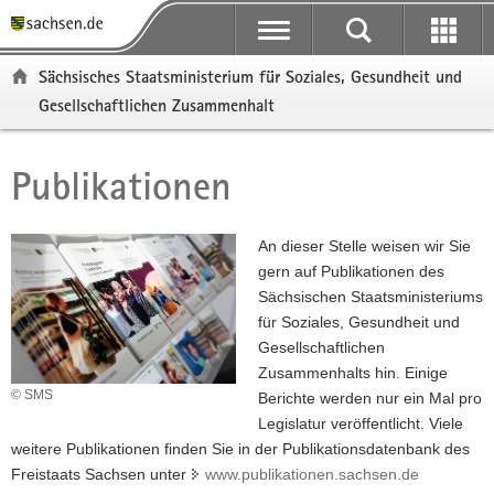
P
P
H
F
o
o
a
o
r
r
u
o
Sächsisches Staatsministerium für Soziales, Gesundheit und
t
t
p
t
Gesellschaftlichen Zusammenhalt
a
a
t
e
l
l
i
r
ü
n
n
-
Publikationen
Hauptinhalt
b
a
h
B
e
v
a
e
r
i
l
r
An dieser Stelle weisen wir Sie
g
g
t
e
gern auf Publikationen des
r
a
i
Sächsischen Staatsministeriums
e
t
c
für Soziales, Gesundheit und
i
i
h
Gesellschaftlichen
f
o
Zusammenhalts hin. Einige
e
n
© SMS
Berichte werden nur ein Mal pro
n
Legislatur veröffentlicht. Viele
d
weitere Publikationen finden Sie in der Publikationsdatenbank des
e
Freistaats Sachsen unter
www.publikationen.sachsen.de
N